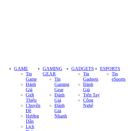
GAME
GAMING
GADGETS
ESPORTS
Tin
GEAR
Tin
Tin
Game
Tin
Gadgets
eSports
Đánh
Gaming
Đánh
Giá
Gear
Giá
Giới
Đánh
Trên Tay
Thiệu
Giá
Công
Chuyên
Đánh
Nghệ
Đề
Giá
Hướng
Nhanh
Dẫn
Lịch