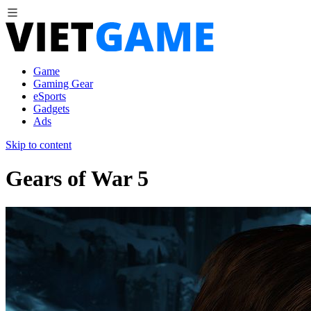
Game
Gaming Gear
eSports
Gadgets
Ads
Skip to content
Gears of War 5