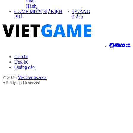
Phát
Hành
GAME MIỄN
SỰ KIỆN
QUẢNG
PHÍ
CÁO
Liên hệ
Ủng hộ
Quảng cáo
© 2026
VietGame.Asia
All Rights Reserved