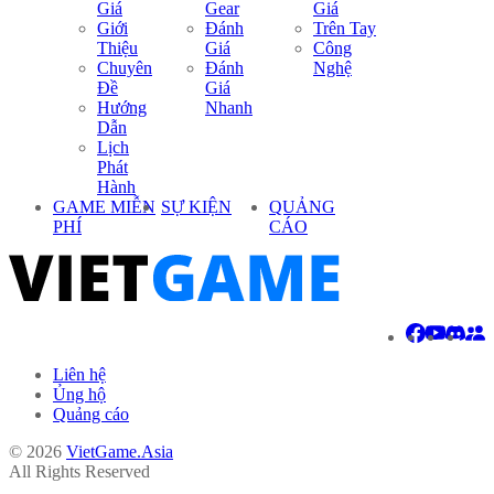
Giá
Gear
Giá
Giới
Đánh
Trên Tay
Thiệu
Giá
Công
Chuyên
Đánh
Nghệ
Đề
Giá
Hướng
Nhanh
Dẫn
Lịch
Phát
Hành
GAME MIỄN
SỰ KIỆN
QUẢNG
PHÍ
CÁO
Liên hệ
Ủng hộ
Quảng cáo
© 2026
VietGame.Asia
All Rights Reserved