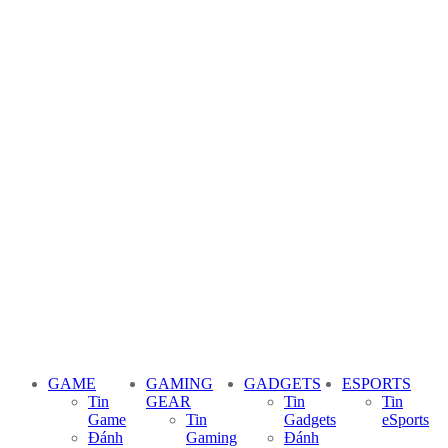
GAME
GAMING
GADGETS
ESPORTS
Tin
GEAR
Tin
Tin
Game
Tin
Gadgets
eSports
Đánh
Gaming
Đánh