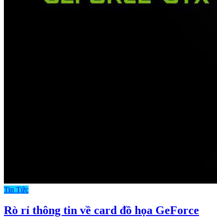
Tin Tức
Rò rỉ thông tin về card đồ họa GeForce