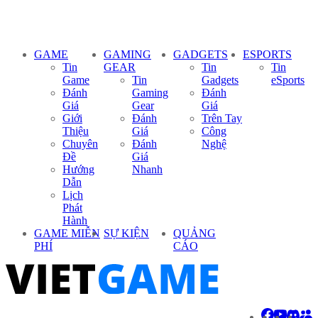
GAME
GAMING
GADGETS
ESPORTS
Tin
GEAR
Tin
Tin
Game
Tin
Gadgets
eSports
Đánh
Gaming
Đánh
Giá
Gear
Giá
Giới
Đánh
Trên Tay
Thiệu
Giá
Công
Chuyên
Đánh
Nghệ
Đề
Giá
Hướng
Nhanh
Dẫn
Lịch
Phát
Hành
GAME MIỄN
SỰ KIỆN
QUẢNG
PHÍ
CÁO