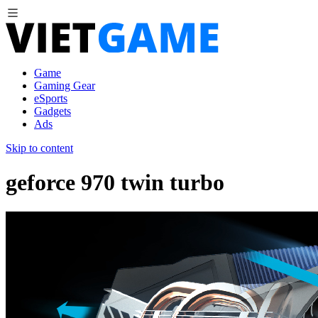
Game
Gaming Gear
eSports
Gadgets
Ads
Skip to content
geforce 970 twin turbo