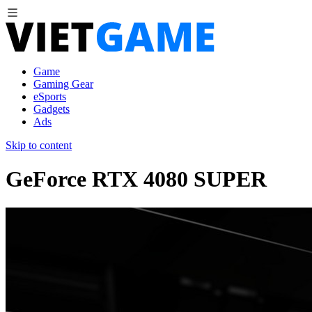
Game
Gaming Gear
eSports
Gadgets
Ads
Skip to content
GeForce RTX 4080 SUPER