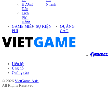
Hướng
Nhanh
Dẫn
Lịch
Phát
Hành
GAME MIỄN
SỰ KIỆN
QUẢNG
PHÍ
CÁO
Liên hệ
Ủng hộ
Quảng cáo
© 2026
VietGame.Asia
All Rights Reserved