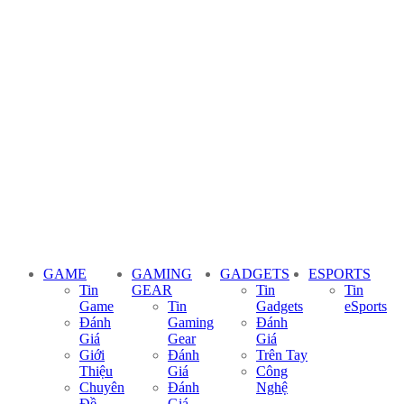
GAME
GAMING
GADGETS
ESPORTS
Tin
GEAR
Tin
Tin
Game
Tin
Gadgets
eSports
Đánh
Gaming
Đánh
Giá
Gear
Giá
Giới
Đánh
Trên Tay
Thiệu
Giá
Công
Chuyên
Đánh
Nghệ
Đề
Giá