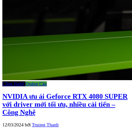
Công Nghệ
Quảng Cáo
NVIDIA ưu ái Geforce RTX 4080 SUPER
với driver mới tối ưu, nhiều cải tiến –
Công Nghệ
12/03/2024
bởi
Truong Thanh