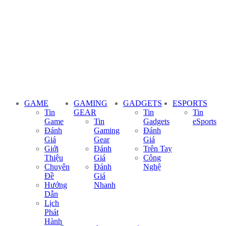
GAME
GAMING
GADGETS
ESPORTS
Tin
GEAR
Tin
Tin
Game
Tin
Gadgets
eSports
Đánh
Gaming
Đánh
Giá
Gear
Giá
Giới
Đánh
Trên Tay
Thiệu
Giá
Công
Chuyên
Đánh
Nghệ
Đề
Giá
Hướng
Nhanh
Dẫn
Lịch
Phát
Hành