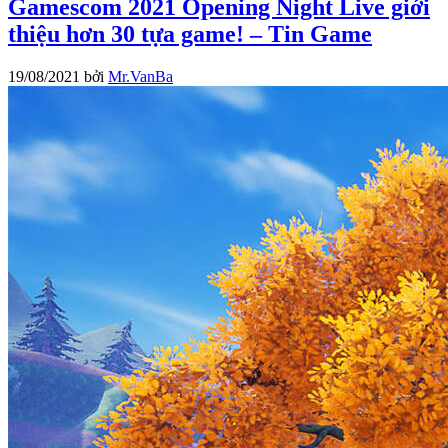
Gamescom 2021 Opening Night Live giới
thiệu hơn 30 tựa game! – Tin Game
19/08/2021
bởi
Mr.VanBa