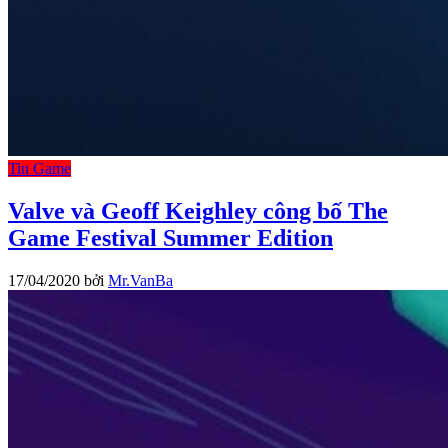
Tin Game
Valve và Geoff Keighley công bố The
Game Festival Summer Edition
17/04/2020
bởi
Mr.VanBa