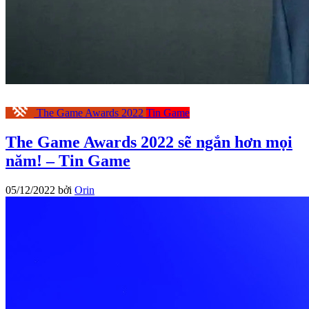
The Game Awards 2022
Tin Game
The Game Awards 2022 sẽ ngắn hơn mọi
năm! – Tin Game
05/12/2022
bởi
Orin