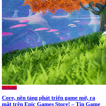
Tin Game
Core, nền tảng phát triển game mở, ra
mắt trên Epic Games Store! – Tin Game