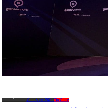
Gamescom 2021
Tin Game