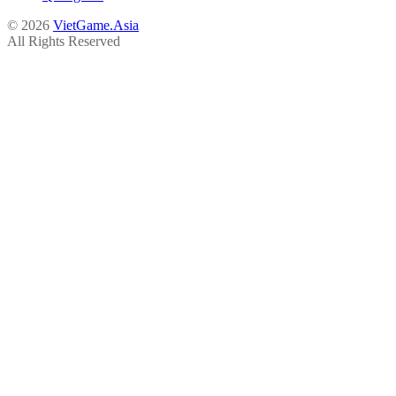
© 2026
VietGame.Asia
All Rights Reserved