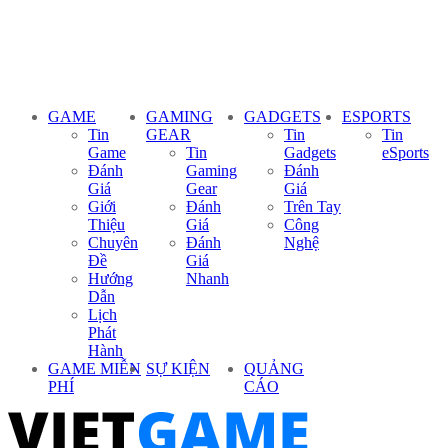
GAME
GAMING
GADGETS
ESPORTS
Tin
GEAR
Tin
Tin
Game
Tin
Gadgets
eSports
Đánh
Gaming
Đánh
Giá
Gear
Giá
Giới
Đánh
Trên Tay
Thiệu
Giá
Công
Chuyên
Đánh
Nghệ
Đề
Giá
Hướng
Nhanh
Dẫn
Lịch
Phát
Hành
GAME MIỄN
SỰ KIỆN
QUẢNG
PHÍ
CÁO