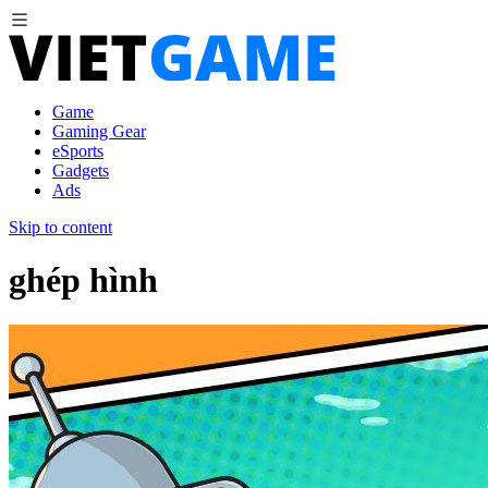
Game
Gaming Gear
eSports
Gadgets
Ads
Skip to content
ghép hình