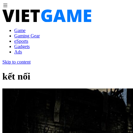
Game
Gaming Gear
eSports
Gadgets
Ads
Skip to content
kết nối