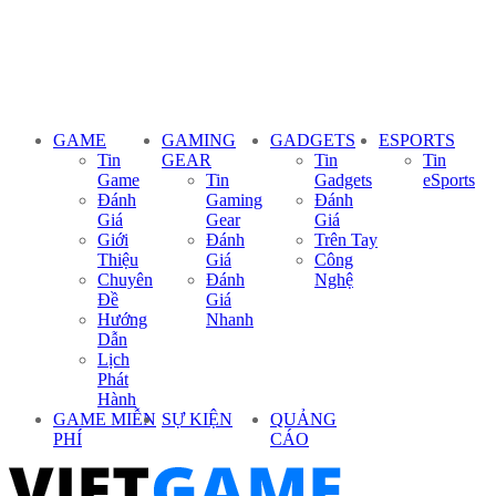
GAME
GAMING
GADGETS
ESPORTS
Tin
GEAR
Tin
Tin
Game
Tin
Gadgets
eSports
Đánh
Gaming
Đánh
Giá
Gear
Giá
Giới
Đánh
Trên Tay
Thiệu
Giá
Công
Chuyên
Đánh
Nghệ
Đề
Giá
Hướng
Nhanh
Dẫn
Lịch
Phát
Hành
GAME MIỄN
SỰ KIỆN
QUẢNG
PHÍ
CÁO