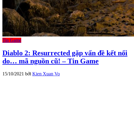
Tin Game
Diablo 2: Resurrected gặp vấn đề kết nối
do… mã nguồn cũ! – Tin Game
15/10/2021
bởi
Kien Xuan Vo