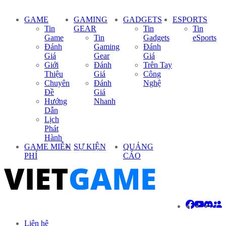
GAME
GAMING
GADGETS
ESPORTS
Tin
GEAR
Tin
Tin
Game
Tin
Gadgets
eSports
Đánh
Gaming
Đánh
Giá
Gear
Giá
Giới
Đánh
Trên Tay
Thiệu
Giá
Công
Chuyên
Đánh
Nghệ
Đề
Giá
Hướng
Nhanh
Dẫn
Lịch
Phát
Hành
GAME MIỄN
SỰ KIỆN
QUẢNG
PHÍ
CÁO
Liên hệ