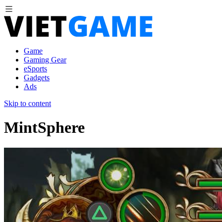
Game
Gaming Gear
eSports
Gadgets
Ads
Skip to content
MintSphere