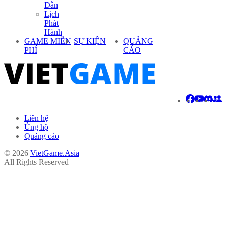
Dẫn
Lịch
Phát
Hành
GAME MIỄN
SỰ KIỆN
QUẢNG
PHÍ
CÁO
Liên hệ
Ủng hộ
Quảng cáo
© 2026
VietGame.Asia
All Rights Reserved