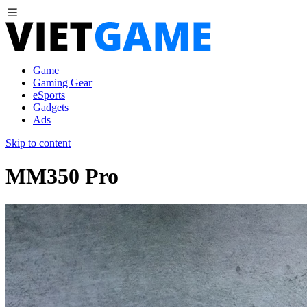
Game
Gaming Gear
eSports
Gadgets
Ads
Skip to content
MM350 Pro