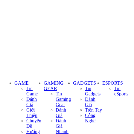
GAME
GAMING
GADGETS
ESPORTS
Tin
GEAR
Tin
Tin
Game
Tin
Gadgets
eSports
Đánh
Gaming
Đánh
Giá
Gear
Giá
Giới
Đánh
Trên Tay
Thiệu
Giá
Công
Chuyên
Đánh
Nghệ
Đề
Giá
Hướng
Nhanh