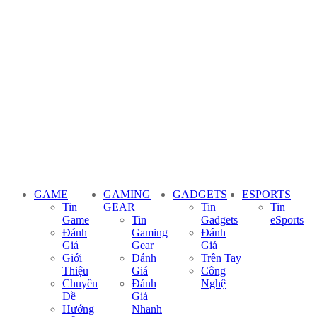
GAME
GAMING
GADGETS
ESPORTS
Tin
GEAR
Tin
Tin
Game
Tin
Gadgets
eSports
Đánh
Gaming
Đánh
Giá
Gear
Giá
Giới
Đánh
Trên Tay
Thiệu
Giá
Công
Chuyên
Đánh
Nghệ
Đề
Giá
Hướng
Nhanh