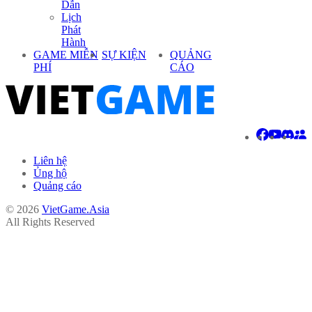
Dẫn
Lịch
Phát
Hành
GAME MIỄN
SỰ KIỆN
QUẢNG
PHÍ
CÁO
Liên hệ
Ủng hộ
Quảng cáo
© 2026
VietGame.Asia
All Rights Reserved