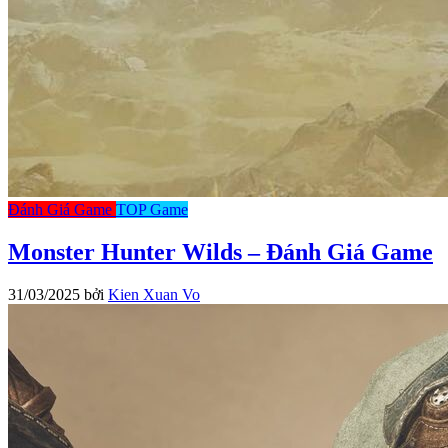
Đánh Giá Game
TOP Game
Monster Hunter Wilds – Đánh Giá Game
31/03/2025
bởi
Kien Xuan Vo