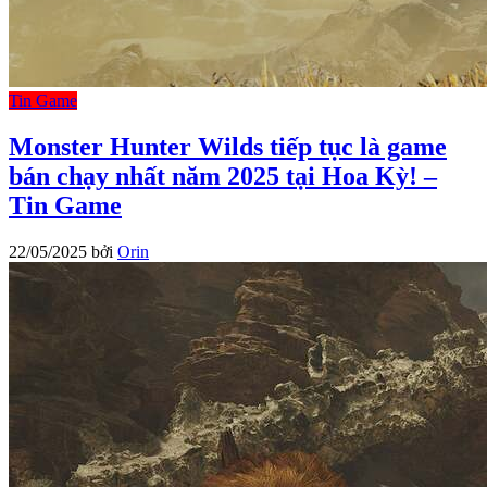
Tin Game
Monster Hunter Wilds tiếp tục là game
bán chạy nhất năm 2025 tại Hoa Kỳ! –
Tin Game
22/05/2025
bởi
Orin