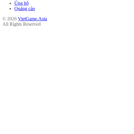
Ủng hộ
Quảng cáo
© 2026
VietGame.Asia
All Rights Reserved