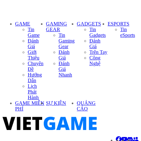
GAME
GAMING
GADGETS
ESPORTS
Tin
GEAR
Tin
Tin
Game
Tin
Gadgets
eSports
Đánh
Gaming
Đánh
Giá
Gear
Giá
Giới
Đánh
Trên Tay
Thiệu
Giá
Công
Chuyên
Đánh
Nghệ
Đề
Giá
Hướng
Nhanh
Dẫn
Lịch
Phát
Hành
GAME MIỄN
SỰ KIỆN
QUẢNG
PHÍ
CÁO