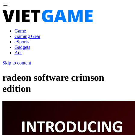
Game
Gaming Gear
eSports
Gadgets
Ads
Skip to content
radeon software crimson
edition