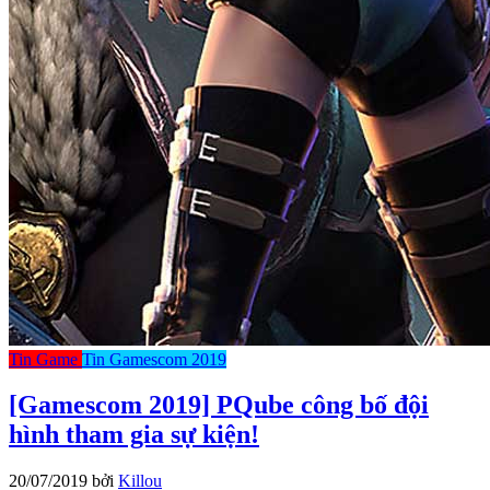
Tin Game
Tin Gamescom 2019
[Gamescom 2019] PQube công bố đội
hình tham gia sự kiện!
20/07/2019
bởi
Killou