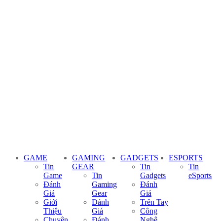
GAME
GAMING
GADGETS
ESPORTS
Tin
GEAR
Tin
Tin
Game
Tin
Gadgets
eSports
Đánh
Gaming
Đánh
Giá
Gear
Giá
Giới
Đánh
Trên Tay
Thiệu
Giá
Công
Chuyên
Đánh
Nghệ