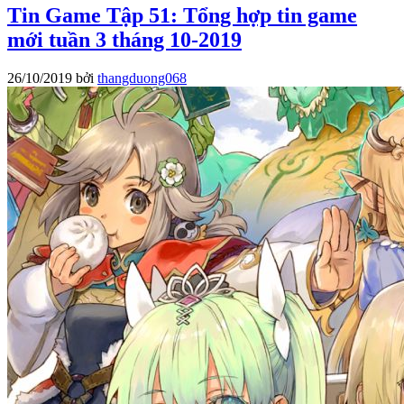
Tin Game Tập 51: Tổng hợp tin game
mới tuần 3 tháng 10-2019
26/10/2019
bởi
thangduong068