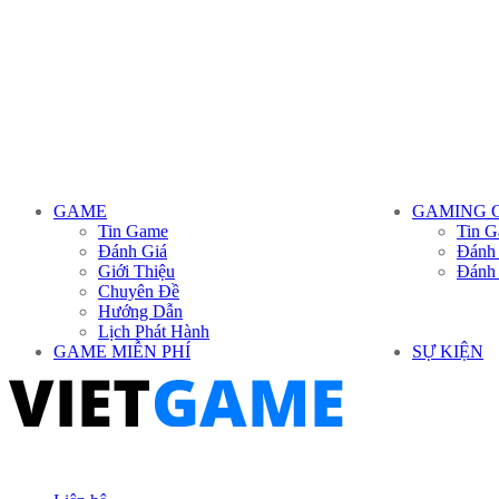
GAME
GAMING 
Tin Game
Tin G
Đánh Giá
Đánh
Giới Thiệu
Đánh
Chuyên Đề
Hướng Dẫn
Lịch Phát Hành
GAME MIỄN PHÍ
SỰ KIỆN