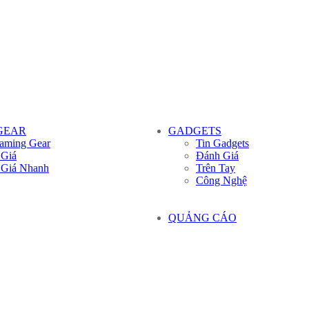
GEAR
GADGETS
aming Gear
Tin Gadgets
 Giá
Đánh Giá
 Giá Nhanh
Trên Tay
Công Nghệ
QUẢNG CÁO