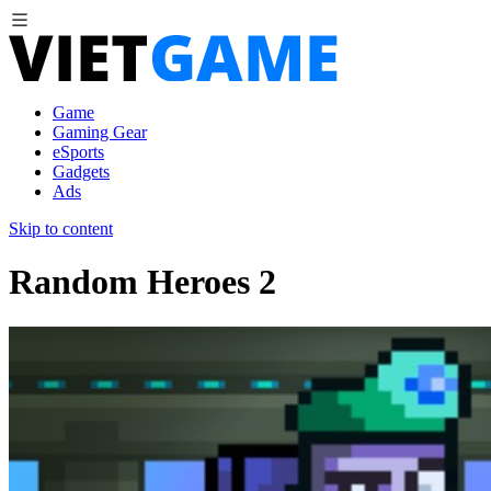
Game
Gaming Gear
eSports
Gadgets
Ads
Skip to content
Random Heroes 2