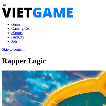
Game
Gaming Gear
eSports
Gadgets
Ads
Skip to content
Rapper Logic