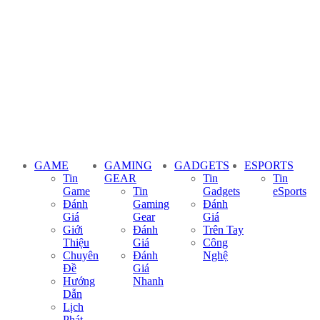
GAME
GAMING
GADGETS
ESPORTS
Tin
GEAR
Tin
Tin
Game
Tin
Gadgets
eSports
Đánh
Gaming
Đánh
Giá
Gear
Giá
Giới
Đánh
Trên Tay
Thiệu
Giá
Công
Chuyên
Đánh
Nghệ
Đề
Giá
Hướng
Nhanh
Dẫn
Lịch
Phát