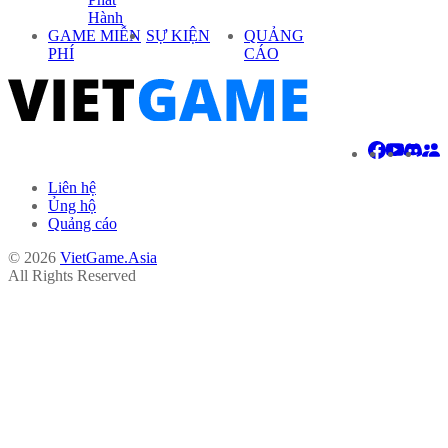
Hành
GAME MIỄN
SỰ KIỆN
QUẢNG
PHÍ
CÁO
Liên hệ
Ủng hộ
Quảng cáo
© 2026
VietGame.Asia
All Rights Reserved