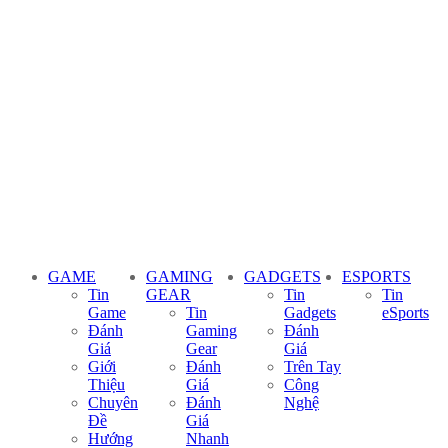
GAME
GAMING
GADGETS
ESPORTS
Tin
GEAR
Tin
Tin
Game
Tin
Gadgets
eSports
Đánh
Gaming
Đánh
Giá
Gear
Giá
Giới
Đánh
Trên Tay
Thiệu
Giá
Công
Chuyên
Đánh
Nghệ
Đề
Giá
Hướng
Nhanh