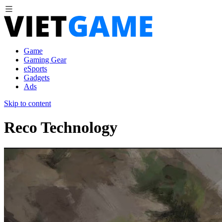
Game
Gaming Gear
eSports
Gadgets
Ads
Skip to content
Reco Technology