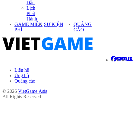
Dẫn
Lịch
Phát
Hành
GAME MIỄN
SỰ KIỆN
QUẢNG
PHÍ
CÁO
Liên hệ
Ủng hộ
Quảng cáo
© 2026
VietGame.Asia
All Rights Reserved