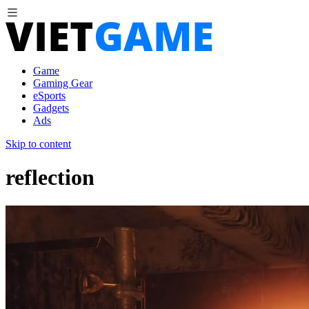
Game
Gaming Gear
eSports
Gadgets
Ads
Skip to content
reflection