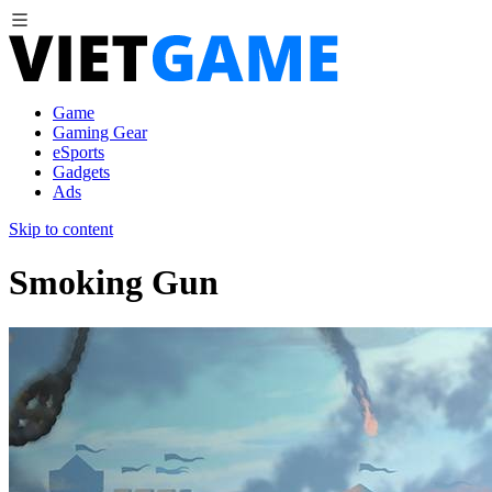
Game
Gaming Gear
eSports
Gadgets
Ads
Skip to content
Smoking Gun