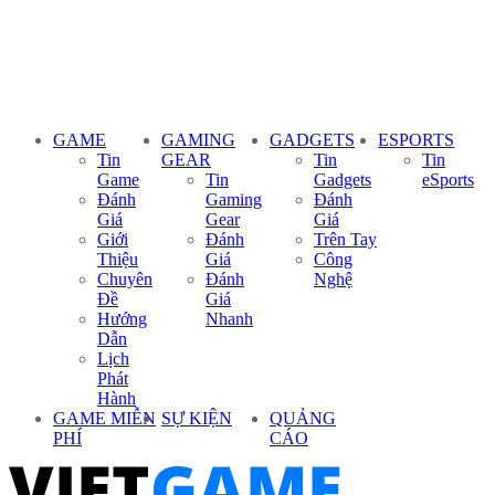
GAME
GAMING
GADGETS
ESPORTS
Tin
GEAR
Tin
Tin
Game
Tin
Gadgets
eSports
Đánh
Gaming
Đánh
Giá
Gear
Giá
Giới
Đánh
Trên Tay
Thiệu
Giá
Công
Chuyên
Đánh
Nghệ
Đề
Giá
Hướng
Nhanh
Dẫn
Lịch
Phát
Hành
GAME MIỄN
SỰ KIỆN
QUẢNG
PHÍ
CÁO