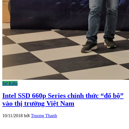
Sự Kiện
Intel SSD 660p Series chính thức “đổ bộ”
vào thị trường Việt Nam
10/11/2018
bởi
Truong Thanh