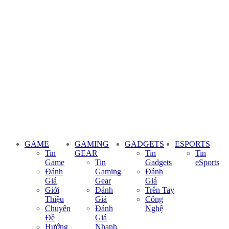
GAME
GAMING
GADGETS
ESPORTS
Tin
GEAR
Tin
Tin
Game
Tin
Gadgets
eSports
Đánh
Gaming
Đánh
Giá
Gear
Giá
Giới
Đánh
Trên Tay
Thiệu
Giá
Công
Chuyên
Đánh
Nghệ
Đề
Giá
Hướng
Nhanh