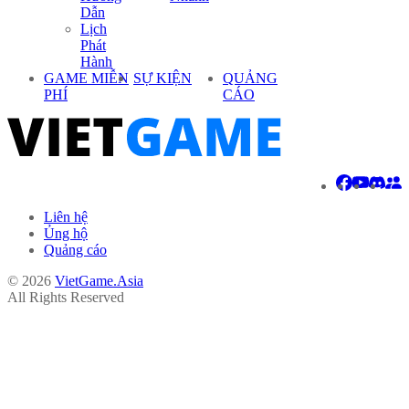
Dẫn
Lịch
Phát
Hành
GAME MIỄN
SỰ KIỆN
QUẢNG
PHÍ
CÁO
Liên hệ
Ủng hộ
Quảng cáo
© 2026
VietGame.Asia
All Rights Reserved