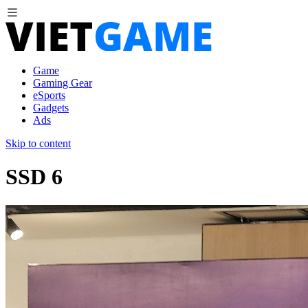
Game
Gaming Gear
eSports
Gadgets
Ads
Skip to content
SSD 6