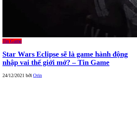
Tin Game
Star Wars Eclipse sẽ là game hành động
nhập vai thế giới mở? – Tin Game
24/12/2021
bởi
Orin