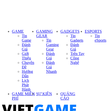
GAME
GAMING
GADGETS
ESPORTS
Tin
GEAR
Tin
Tin
Game
Tin
Gadgets
eSports
Đánh
Gaming
Đánh
Giá
Gear
Giá
Giới
Đánh
Trên Tay
Thiệu
Giá
Công
Chuyên
Đánh
Nghệ
Đề
Giá
Hướng
Nhanh
Dẫn
Lịch
Phát
Hành
GAME MIỄN
SỰ KIỆN
QUẢNG
PHÍ
CÁO