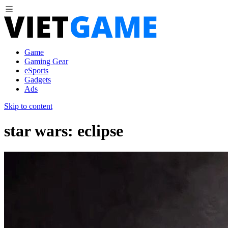
Game
Gaming Gear
eSports
Gadgets
Ads
Skip to content
star wars: eclipse