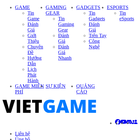
GAME
GAMING
GADGETS
ESPORTS
Tin
GEAR
Tin
Tin
Game
Tin
Gadgets
eSports
Đánh
Gaming
Đánh
Giá
Gear
Giá
Giới
Đánh
Trên Tay
Thiệu
Giá
Công
Chuyên
Đánh
Nghệ
Đề
Giá
Hướng
Nhanh
Dẫn
Lịch
Phát
Hành
GAME MIỄN
SỰ KIỆN
QUẢNG
PHÍ
CÁO
Liên hệ
Ủng hộ