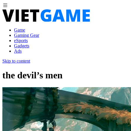
Game
Gaming Gear
eSports
Gadgets
Ads
Skip to content
the devil’s men