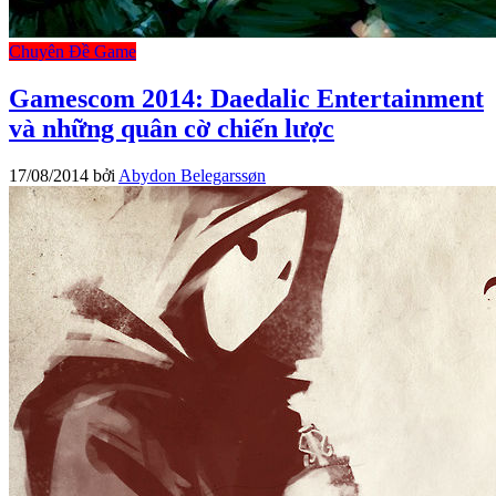
Chuyên Đề Game
Gamescom 2014: Daedalic Entertainment
và những quân cờ chiến lược
17/08/2014
bởi
Abydon Belegarssøn