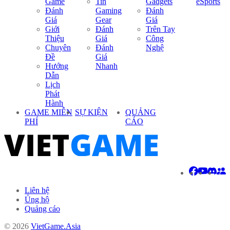
Game
Tin
Gadgets
eSports
Đánh
Gaming
Đánh
Giá
Gear
Giá
Giới
Đánh
Trên Tay
Thiệu
Giá
Công
Chuyên
Đánh
Nghệ
Đề
Giá
Hướng
Nhanh
Dẫn
Lịch
Phát
Hành
GAME MIỄN
SỰ KIỆN
QUẢNG
PHÍ
CÁO
Liên hệ
Ủng hộ
Quảng cáo
© 2026
VietGame.Asia