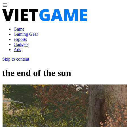
Game
Gaming Gear
eSports
Gadgets
Ads
Skip to content
the end of the sun