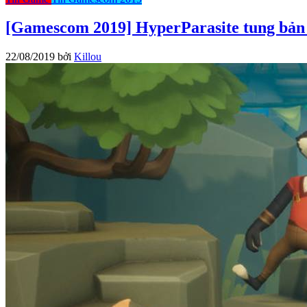
[Gamescom 2019] HyperParasite tung bản 
22/08/2019
bởi
Killou