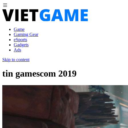
Game
Gaming Gear
eSports
Gadgets
Ads
Skip to content
tin gamescom 2019