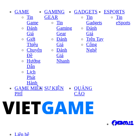
GAME
GAMING
GADGETS
ESPORTS
Tin
GEAR
Tin
Tin
Game
Tin
Gadgets
eSports
Đánh
Gaming
Đánh
Giá
Gear
Giá
Giới
Đánh
Trên Tay
Thiệu
Giá
Công
Chuyên
Đánh
Nghệ
Đề
Giá
Hướng
Nhanh
Dẫn
Lịch
Phát
Hành
GAME MIỄN
SỰ KIỆN
QUẢNG
PHÍ
CÁO
Liên hệ