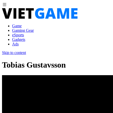
Game
Gaming Gear
eSports
Gadgets
Ads
Skip to content
Tobias Gustavsson