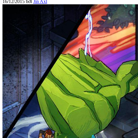
16/12/2015
bởi
Jin Axl