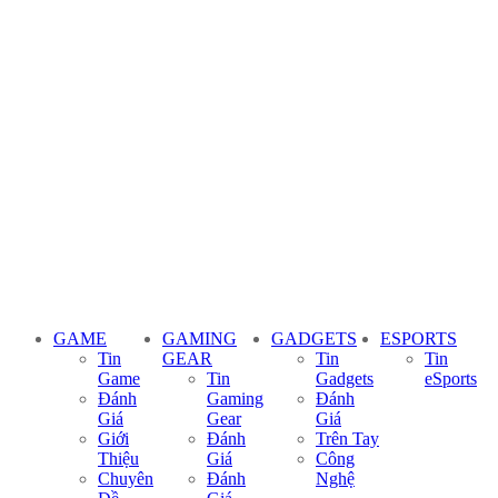
GAME
GAMING
GADGETS
ESPORTS
Tin
GEAR
Tin
Tin
Game
Tin
Gadgets
eSports
Đánh
Gaming
Đánh
Giá
Gear
Giá
Giới
Đánh
Trên Tay
Thiệu
Giá
Công
Chuyên
Đánh
Nghệ