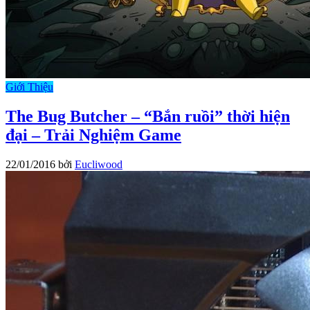
Giới Thiệu
The Bug Butcher – “Bắn ruồi” thời hiện
đại – Trải Nghiệm Game
22/01/2016
bởi
Eucliwood