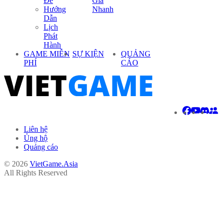
Đề
Giá
Hướng
Nhanh
Dẫn
Lịch
Phát
Hành
GAME MIỄN
SỰ KIỆN
QUẢNG
PHÍ
CÁO
Liên hệ
Ủng hộ
Quảng cáo
© 2026
VietGame.Asia
All Rights Reserved