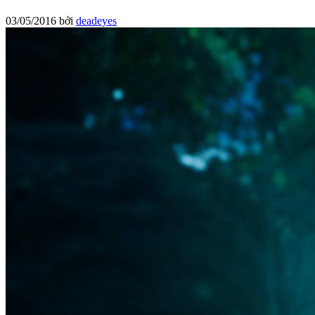
03/05/2016
bởi
deadeyes