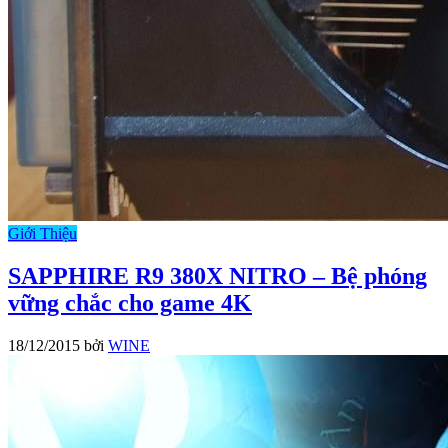
Giới Thiệu
SAPPHIRE R9 380X NITRO – Bệ phóng
vững chắc cho game 4K
18/12/2015
bởi
WINE