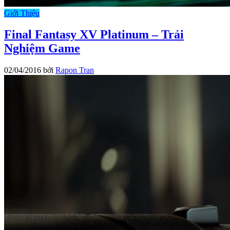
Giới Thiệu
Final Fantasy XV Platinum – Trải
Nghiệm Game
02/04/2016
bởi
Rapon Tran