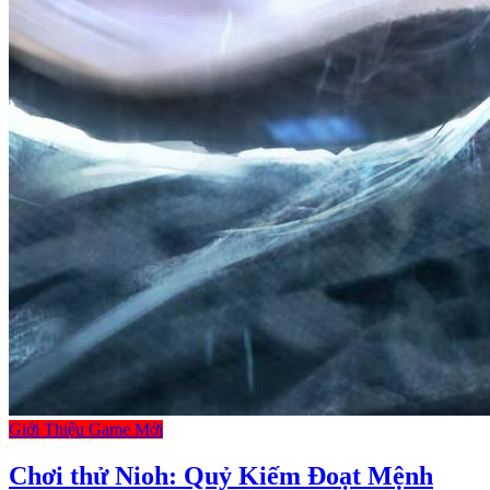
Giới Thiệu Game Mới
Chơi thử Nioh: Quỷ Kiếm Đoạt Mệnh