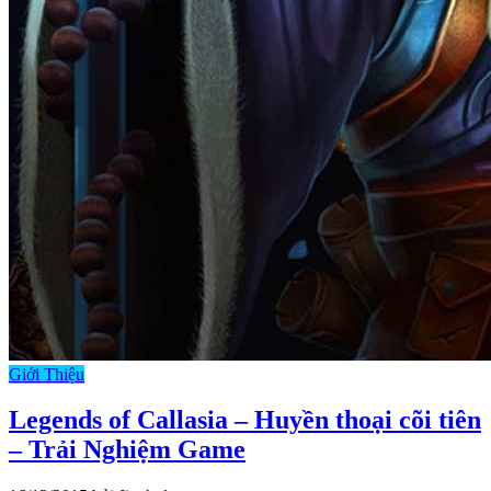
Giới Thiệu
Legends of Callasia – Huyền thoại cõi tiên
– Trải Nghiệm Game