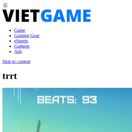
Game
Gaming Gear
eSports
Gadgets
Ads
Skip to content
trrt