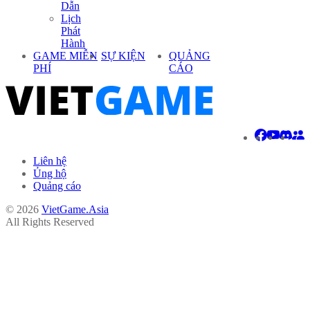
Dẫn
Lịch
Phát
Hành
GAME MIỄN
SỰ KIỆN
QUẢNG
PHÍ
CÁO
Liên hệ
Ủng hộ
Quảng cáo
© 2026
VietGame.Asia
All Rights Reserved