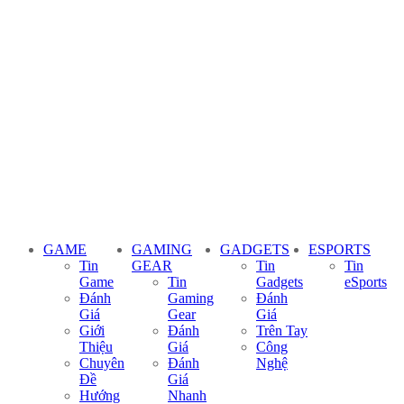
GAME
GAMING
GADGETS
ESPORTS
Tin
GEAR
Tin
Tin
Game
Tin
Gadgets
eSports
Đánh
Gaming
Đánh
Giá
Gear
Giá
Giới
Đánh
Trên Tay
Thiệu
Giá
Công
Chuyên
Đánh
Nghệ
Đề
Giá
Hướng
Nhanh