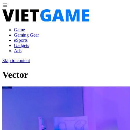
Game
Gaming Gear
eSports
Gadgets
Ads
Skip to content
Vector