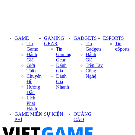
GAME
GAMING
GADGETS
ESPORTS
Tin
GEAR
Tin
Tin
Game
Tin
Gadgets
eSports
Đánh
Gaming
Đánh
Giá
Gear
Giá
Giới
Đánh
Trên Tay
Thiệu
Giá
Công
Chuyên
Đánh
Nghệ
Đề
Giá
Hướng
Nhanh
Dẫn
Lịch
Phát
Hành
GAME MIỄN
SỰ KIỆN
QUẢNG
PHÍ
CÁO