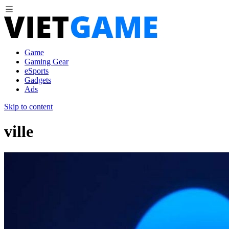
Game
Gaming Gear
eSports
Gadgets
Ads
Skip to content
ville