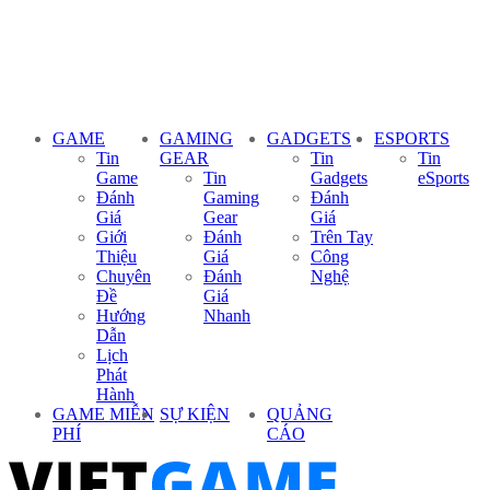
GAME
GAMING
GADGETS
ESPORTS
Tin
GEAR
Tin
Tin
Game
Tin
Gadgets
eSports
Đánh
Gaming
Đánh
Giá
Gear
Giá
Giới
Đánh
Trên Tay
Thiệu
Giá
Công
Chuyên
Đánh
Nghệ
Đề
Giá
Hướng
Nhanh
Dẫn
Lịch
Phát
Hành
GAME MIỄN
SỰ KIỆN
QUẢNG
PHÍ
CÁO