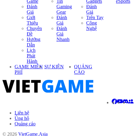
Game
Tin
Gadgets
eSports
Đánh
Gaming
Đánh
Giá
Gear
Giá
Giới
Đánh
Trên Tay
Thiệu
Giá
Công
Chuyên
Đánh
Nghệ
Đề
Giá
Hướng
Nhanh
Dẫn
Lịch
Phát
Hành
GAME MIỄN
SỰ KIỆN
QUẢNG
PHÍ
CÁO
Liên hệ
Ủng hộ
Quảng cáo
© 2026
VietGame.Asia