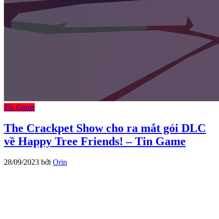
Tin Game
The Crackpet Show cho ra mắt gói DLC
về Happy Tree Friends! – Tin Game
28/09/2023
bởi
Orin