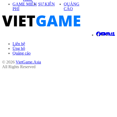
GAME MIỄN
SỰ KIỆN
QUẢNG
PHÍ
CÁO
Liên hệ
Ủng hộ
Quảng cáo
© 2026
VietGame.Asia
All Rights Reserved