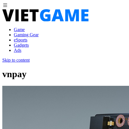
Game
Gaming Gear
eSports
Gadgets
Ads
Skip to content
vnpay