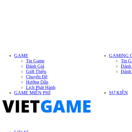
GAME
GAMING 
Tin Game
Tin G
Đánh Giá
Đánh
Giới Thiệu
Đánh
Chuyên Đề
Hướng Dẫn
Lịch Phát Hành
GAME MIỄN PHÍ
SỰ KIỆN