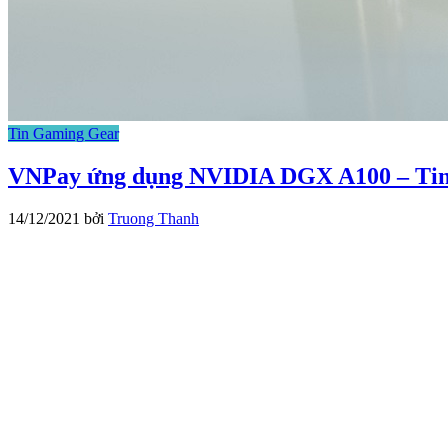
Tin Gaming Gear
VNPay ứng dụng NVIDIA DGX A100 – Ti
14/12/2021
bởi
Truong Thanh