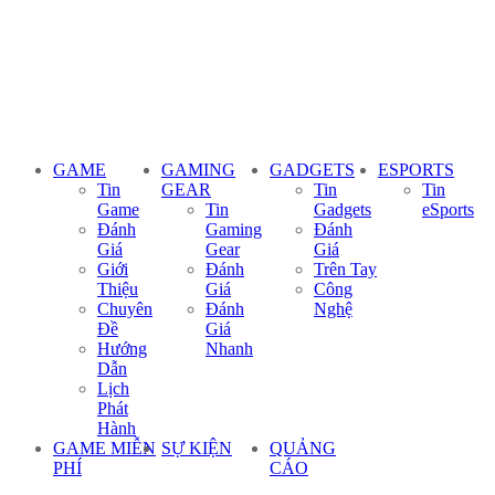
GAME
GAMING
GADGETS
ESPORTS
Tin
GEAR
Tin
Tin
Game
Tin
Gadgets
eSports
Đánh
Gaming
Đánh
Giá
Gear
Giá
Giới
Đánh
Trên Tay
Thiệu
Giá
Công
Chuyên
Đánh
Nghệ
Đề
Giá
Hướng
Nhanh
Dẫn
Lịch
Phát
Hành
GAME MIỄN
SỰ KIỆN
QUẢNG
PHÍ
CÁO