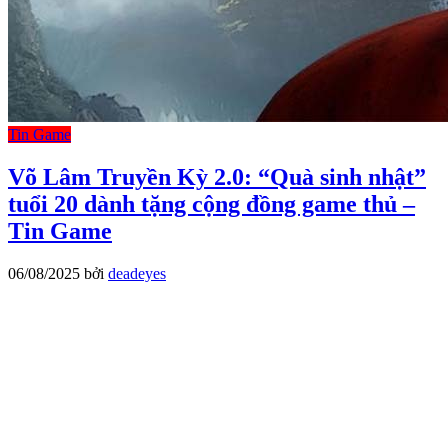
Tin Game
Võ Lâm Truyền Kỳ 2.0: “Quà sinh nhật”
tuổi 20 dành tặng cộng đồng game thủ –
Tin Game
06/08/2025
bởi
deadeyes