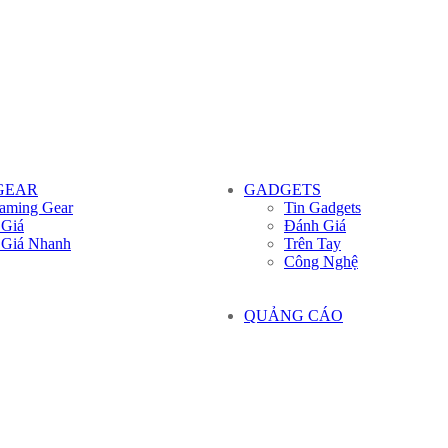
GEAR
GADGETS
aming Gear
Tin Gadgets
 Giá
Đánh Giá
 Giá Nhanh
Trên Tay
Công Nghệ
QUẢNG CÁO