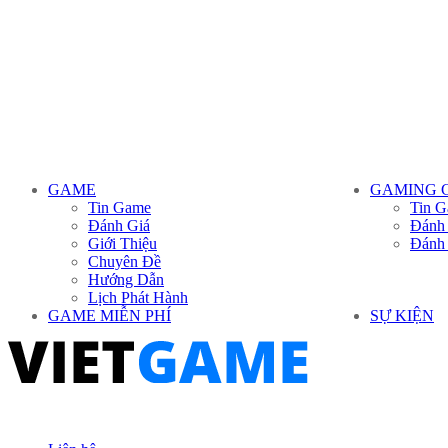
GAME
GAMING 
Tin Game
Tin G
Đánh Giá
Đánh
Giới Thiệu
Đánh
Chuyên Đề
Hướng Dẫn
Lịch Phát Hành
GAME MIỄN PHÍ
SỰ KIỆN