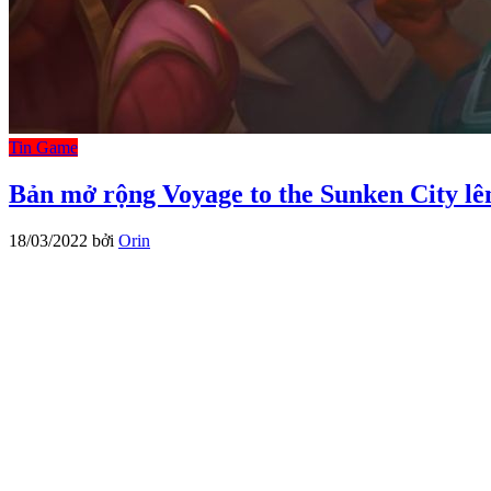
Tin Game
Bản mở rộng Voyage to the Sunken City lê
18/03/2022
bởi
Orin