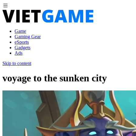
Game
Gaming Gear
eSports
Gadgets
Ads
Skip to content
voyage to the sunken city