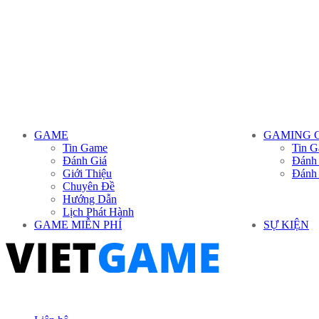
GAME
GAMING 
Tin Game
Tin G
Đánh Giá
Đánh
Giới Thiệu
Đánh
Chuyên Đề
Hướng Dẫn
Lịch Phát Hành
GAME MIỄN PHÍ
SỰ KIỆN