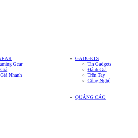
GEAR
GADGETS
aming Gear
Tin Gadgets
 Giá
Đánh Giá
 Giá Nhanh
Trên Tay
Công Nghệ
QUẢNG CÁO