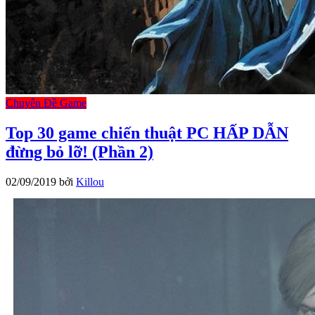
Chuyên Đề Game
Top 30 game chiến thuật PC HẤP DẪN
đừng bỏ lỡ! (Phần 2)
02/09/2019
bởi
Killou