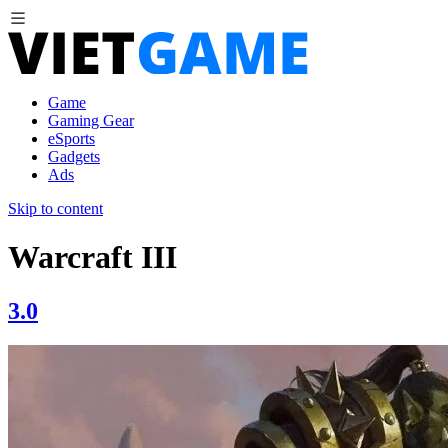
Game
Gaming Gear
eSports
Gadgets
Ads
Skip to content
Warcraft III
3.0