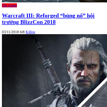
Tin Game
Warcraft III: Reforged “bùng nổ” hội
trường BlizzCon 2018
03/11/2018
bởi
Killou