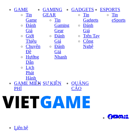
GAME
GAMING
GADGETS
ESPORTS
Tin
GEAR
Tin
Tin
Game
Tin
Gadgets
eSports
Đánh
Gaming
Đánh
Giá
Gear
Giá
Giới
Đánh
Trên Tay
Thiệu
Giá
Công
Chuyên
Đánh
Nghệ
Đề
Giá
Hướng
Nhanh
Dẫn
Lịch
Phát
Hành
GAME MIỄN
SỰ KIỆN
QUẢNG
PHÍ
CÁO
Liên hệ