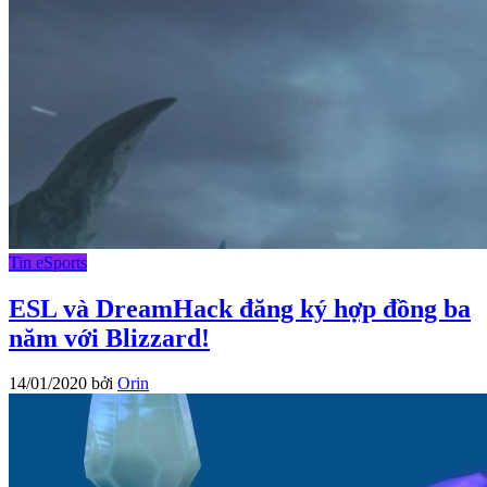
Tin eSports
ESL và DreamHack đăng ký hợp đồng ba
năm với Blizzard!
14/01/2020
bởi
Orin