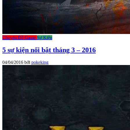
Chuyên Đề Game
Sự Kiện
5 sự kiện nổi bật tháng 3 – 2016
04/04/2016
bởi
pokeking