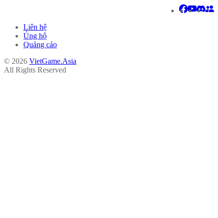
Liên hệ
Ủng hộ
Quảng cáo
© 2026
VietGame.Asia
All Rights Reserved