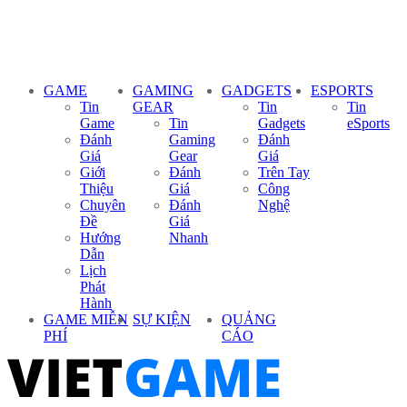
GAME
GAMING
GADGETS
ESPORTS
Tin
GEAR
Tin
Tin
Game
Tin
Gadgets
eSports
Đánh
Gaming
Đánh
Giá
Gear
Giá
Giới
Đánh
Trên Tay
Thiệu
Giá
Công
Chuyên
Đánh
Nghệ
Đề
Giá
Hướng
Nhanh
Dẫn
Lịch
Phát
Hành
GAME MIỄN
SỰ KIỆN
QUẢNG
PHÍ
CÁO