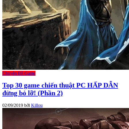
Chuyên Đề Game
Top 30 game chiến thuật PC HẤP DẪN
đừng bỏ lỡ! (Phần 2)
02/09/2019
bởi
Killou