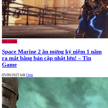
Tin Game
Space Marine 2 ăn mừng kỷ niệm 1 năm
ra mắt bằng bản cập nhật lớn! – Tin
Game
05/09/2025
bởi
Orin