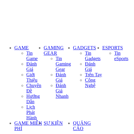
GAME
GAMING
GADGETS
ESPORTS
Tin
GEAR
Tin
Tin
Game
Tin
Gadgets
eSports
Đánh
Gaming
Đánh
Giá
Gear
Giá
Giới
Đánh
Trên Tay
Thiệu
Giá
Công
Chuyên
Đánh
Nghệ
Đề
Giá
Hướng
Nhanh
Dẫn
Lịch
Phát
Hành
GAME MIỄN
SỰ KIỆN
QUẢNG
PHÍ
CÁO