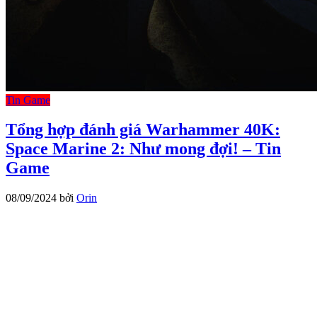
Tin Game
Tổng hợp đánh giá Warhammer 40K:
Space Marine 2: Như mong đợi! – Tin
Game
08/09/2024
bởi
Orin