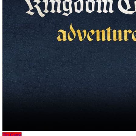
Tin Game