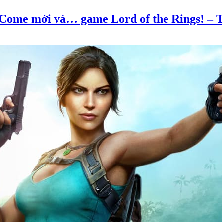
Come mới và… game Lord of the Rings! – 