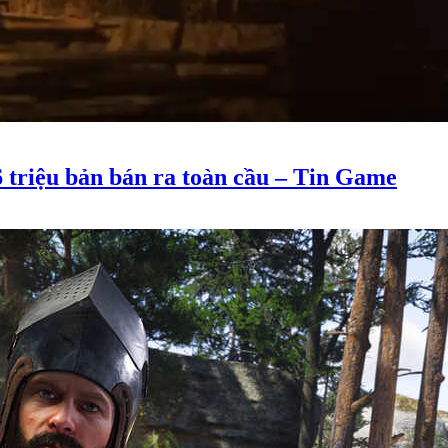
 triệu bản bán ra toàn cầu – Tin Game