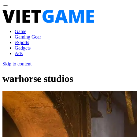
Game
Gaming Gear
eSports
Gadgets
Ads
Skip to content
warhorse studios