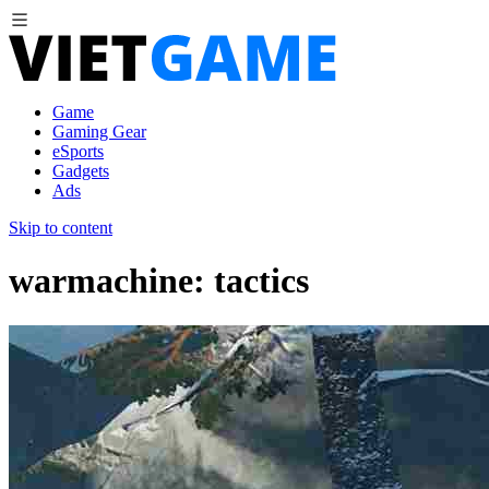
Game
Gaming Gear
eSports
Gadgets
Ads
Skip to content
warmachine: tactics