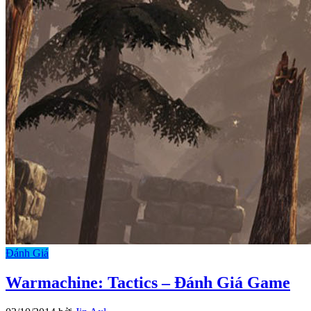
Đánh Giá
Warmachine: Tactics – Đánh Giá Game