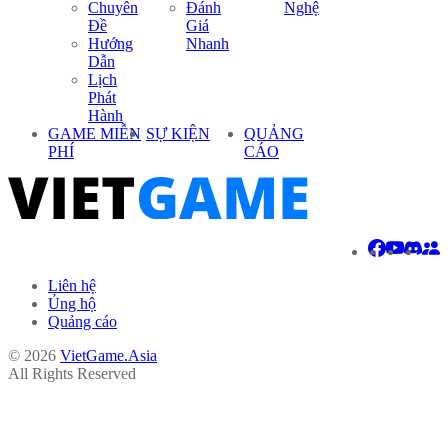
Chuyên
Đánh
Nghệ
Đề
Giá
Hướng
Nhanh
Dẫn
Lịch
Phát
Hành
GAME MIỄN
SỰ KIỆN
QUẢNG
PHÍ
CÁO
Liên hệ
Ủng hộ
Quảng cáo
© 2026
VietGame.Asia
All Rights Reserved