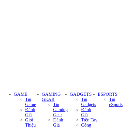
GAME
GAMING
GADGETS
ESPORTS
Tin
GEAR
Tin
Tin
Game
Tin
Gadgets
eSports
Đánh
Gaming
Đánh
Giá
Gear
Giá
Giới
Đánh
Trên Tay
Thiệu
Giá
Công