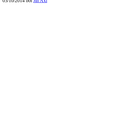
03/10/2014
bởi
Jin Axl