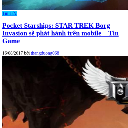
Tin Tức
Pocket Starships: STAR TREK Borg
Invasion sẽ phát hành trên mobile – Tin
Game
16/08/2017
bởi
thangduong068