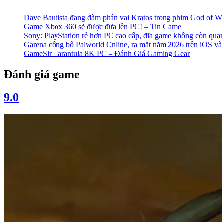
Dave Bautista đang đàm phán vai Kratos trong phim God of 
Game Xbox 360 sẽ được đưa lên PC! – Tin Game
Sony: PlayStation rẻ hơn PC cao cấp, đĩa game không còn qua
Garena công bố Palworld Online, ra mắt năm 2026 trên iOS v
GameSir Tarantula 8K PC – Đánh Giá Gaming Gear
Đánh giá game
9.0