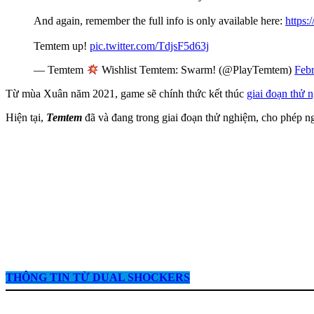
And again, remember the full info is only available here:
https:
Temtem up!
pic.twitter.com/TdjsF5d63j
— Temtem
Wishlist Temtem: Swarm! (@PlayTemtem)
Febr
Từ mùa Xuân năm 2021, game sẽ chính thức kết thúc
giai đoạn thử 
Hiện tại,
Temtem
đã và đang trong giai đoạn thử nghiệm, cho phép n
THÔNG TIN TỪ
DUAL SHOCKERS