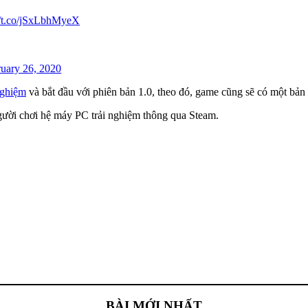
//t.co/jSxLbhMyeX
uary 26, 2020
nghiệm
và bắt đầu với phiên bản 1.0, theo đó, game cũng sẽ có một bản
gười chơi hệ máy PC trải nghiệm thông qua Steam.
BÀI MỚI NHẤT