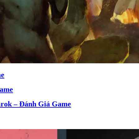
me
Game
narok – Đánh Giá Game