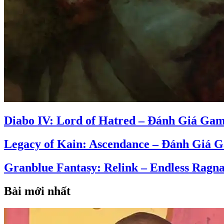
Diabo IV: Lord of Hatred – Đánh Giá Ga
Legacy of Kain: Ascendance – Đánh Giá 
Granblue Fantasy: Relink – Endless Rag
Bài mới nhất