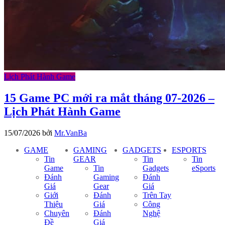
Lịch Phát Hành Game
15 Game PC mới ra mắt tháng 07-2026 –
Lịch Phát Hành Game
15/07/2026
bởi
Mr.VanBa
GAME
GAMING
GADGETS
ESPORTS
Tin
GEAR
Tin
Tin
Game
Tin
Gadgets
eSports
Đánh
Gaming
Đánh
Giá
Gear
Giá
Giới
Đánh
Trên Tay
Thiệu
Giá
Công
Chuyên
Đánh
Nghệ
Đề
Giá