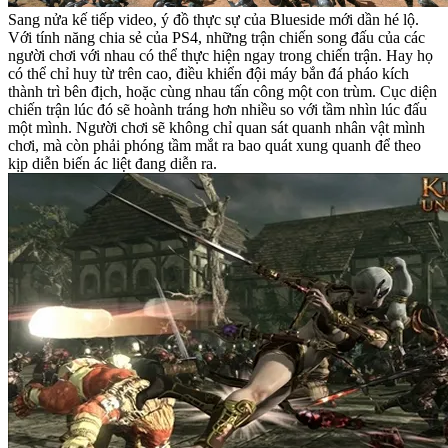
Sang nửa kế tiếp video, ý đồ thực sự của Blueside mới dần hé lộ.
Với tính năng chia sẻ của PS4, những trận chiến song đấu của các
người chơi với nhau có thể thực hiện ngay trong chiến trận. Hay họ
có thể chỉ huy từ trên cao, điều khiển đội máy bắn đá pháo kích
thành trì bên địch, hoặc cùng nhau tấn công một con trùm. Cục diện
chiến trận lúc đó sẽ hoành tráng hơn nhiều so với tầm nhìn lúc đấu
một mình. Người chơi sẽ không chỉ quan sát quanh nhân vật mình
chơi, mà còn phải phóng tầm mắt ra bao quát xung quanh để theo
kịp diễn biến ác liệt đang diễn ra.