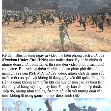
Kế đến, Bluside tung ngay ra video thể hiện phong cách chơi của
Kingdom Under Fire II
:Nếu như trailer được lấy phần nhiều từ
những đoạn chơi trong game, thì sang đến video phong cách chơi
của game, Blueside lại thêm cả những đoạn phim phô diễn tính
năng chia sẻ của PS4. Mới mở đầu video, người chơi đã sửng sốt
trước một con quái vật khổng lồ đang giày xéo đội quân đông đảo.
Bên ta cũng không kém phần khi chỉ huy từ trên cao, ra hiệu lệnh
tấn công lại bằng một loạt máy bắn đá, máy bắn tên, phép thuật.
Tiếp đó, những hình ảnh người chơi đối đầu với những quái vật,
trùm khổng lồ trong game liên tục được trình chiếu.