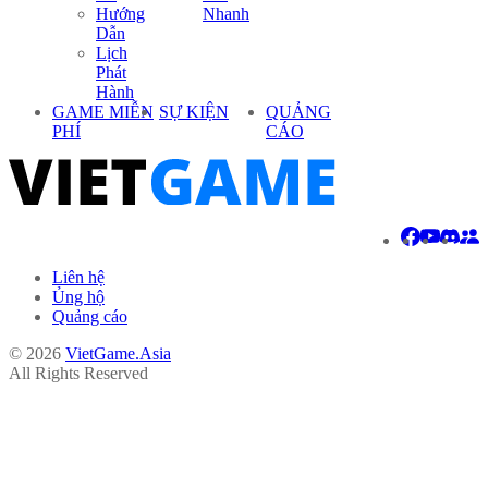
Hướng
Nhanh
Dẫn
Lịch
Phát
Hành
GAME MIỄN
SỰ KIỆN
QUẢNG
PHÍ
CÁO
Liên hệ
Ủng hộ
Quảng cáo
© 2026
VietGame.Asia
All Rights Reserved