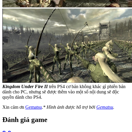
Kingdom Under Fire II
trên PS4 cơ bản không khác gì phiên bản
dành cho PC, nhưng sẽ được thêm vào một số nội dung sẽ độc
quyền dành cho PS4.
Xin cảm ơn
Gematsu
.
* Hình ảnh được hỗ trợ bởi
Gematsu
.
Đánh giá game