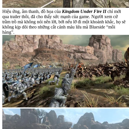
Hiệu ứng, âm thanh, đồ họa của
Kingdom Under Fire II
chỉ mới
qua trailer thôi, đã cho thấy sức mạnh của game. Người xem cứ
trầm trồ mà không nói nên lời, bởi nếu lỡ đi một khoảnh khắc, họ sẽ
không kịp dõi theo những cắt cảnh máu lửa mà Blueside “mồi
hàng”.