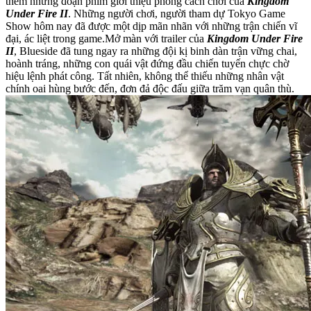
thêm những đoạn phim giới thiệu phong cách chơi của
Kingdom
Under Fire II
. Những người chơi, người tham dự Tokyo Game
Show hôm nay đã được một dịp mãn nhãn với những trận chiến vĩ
đại, ác liệt trong game.Mở màn với trailer của
Kingdom Under Fire
II
, Blueside đã tung ngay ra những đội kị binh dàn trận vững chai,
hoành tráng, những con quái vật đứng đầu chiến tuyến chực chờ
hiệu lệnh phát công. Tất nhiên, không thể thiếu những nhân vật
chính oai hùng bước đến, đơn đả độc đấu giữa trăm vạn quân thù.