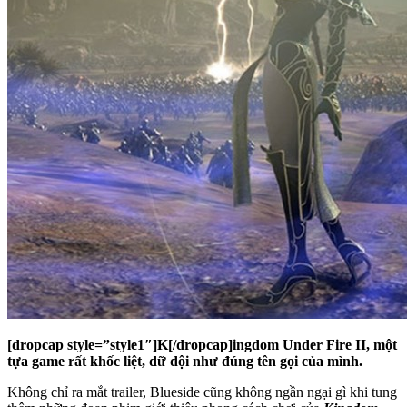
[dropcap style=”style1″]K[/dropcap]ingdom Under Fire II, một
tựa game rất khốc liệt, dữ dội như đúng tên gọi của mình.
Không chỉ ra mắt trailer, Blueside cũng không ngần ngại gì khi tung