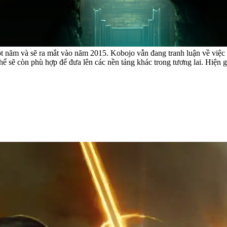
t năm và sẽ ra mắt vào năm 2015. Kobojo vẫn đang tranh luận về việc
hể sẽ còn phù hợp để đưa lên các nền tảng khác trong tương lai. Hiện 