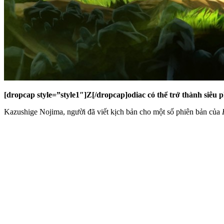
[dropcap style=”style1″]Z[/dropcap]odiac có thể trở thành siêu 
Kazushige Nojima, người đã viết kịch bản cho một số phiên bản của