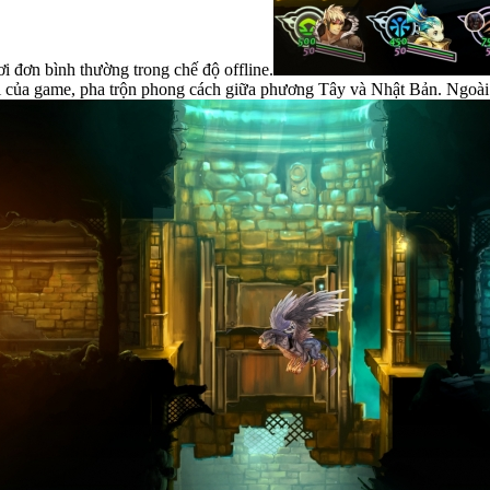
i đơn bình thường trong chế độ offline.
i của game, pha trộn phong cách giữa phương Tây và Nhật Bản. Ngoài ra