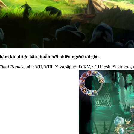
phẩm khi được hậu thuẫn bởi nhiều người tài giỏi.
Final Fantasy
như VII, VIII, X và sắp tới là XV, và Hitoshi Sakimoto, 