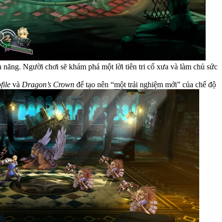
 năng. Người chơi sẽ khám phá một lời tiên tri cổ xưa và làm chủ sức
file
và
Dragon’s Crown
để tạo nên “một trải nghiệm mới” của chế độ