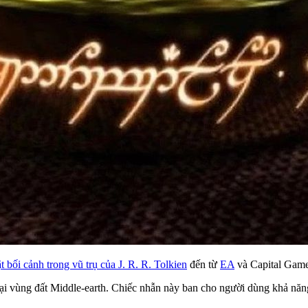
 bối cảnh trong vũ trụ của J. R. R. Tolkien
đến từ
EA
và Capital Games
i vùng đất Middle-earth. Chiếc nhẫn này ban cho người dùng khả năng t