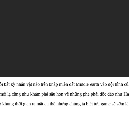
ồi bất kỳ nhân vật nào trên khắp miền đất Middle-earth vào đội hình củ
àn mới lạ cũng như khám phá sâu hơn về những phe phái độc đáo như 
 khung thời gian ra mắt cụ thể nhưng chúng ta biết tựa game sẽ sớm lê