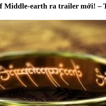
f Middle-earth ra trailer mới! –