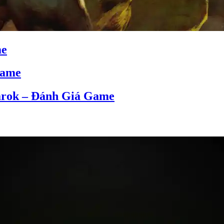
me
Game
narok – Đánh Giá Game