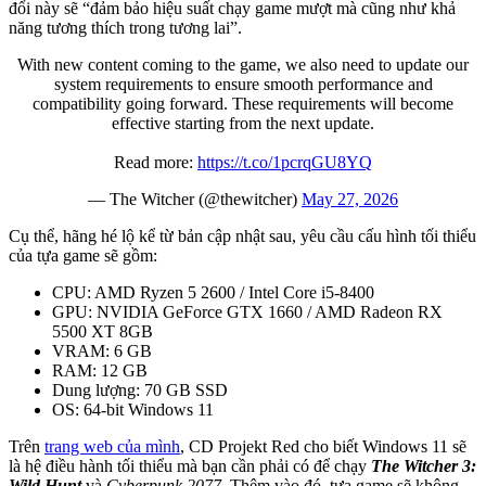
đổi này sẽ “đảm bảo hiệu suất chạy game mượt mà cũng như khả
năng tương thích trong tương lai”.
With new content coming to the game, we also need to update our
system requirements to ensure smooth performance and
compatibility going forward. These requirements will become
effective starting from the next update.
Read more:
https://t.co/1pcrqGU8YQ
— The Witcher (@thewitcher)
May 27, 2026
Cụ thể, hãng hé lộ kể từ bản cập nhật sau, yêu cầu cấu hình tối thiểu
của tựa game sẽ gồm:
CPU: AMD Ryzen 5 2600 / Intel Core i5-8400
GPU: NVIDIA GeForce GTX 1660 / AMD Radeon RX
5500 XT 8GB
VRAM: 6 GB
RAM: 12 GB
Dung lượng: 70 GB SSD
OS: 64-bit Windows 11
Trên
trang web của mình
, CD Projekt Red cho biết Windows 11 sẽ
là hệ điều hành tối thiểu mà bạn cần phải có để chạy
The Witcher 3:
Wild Hunt
và
Cyberpunk 2077
. Thêm vào đó, tựa game sẽ không