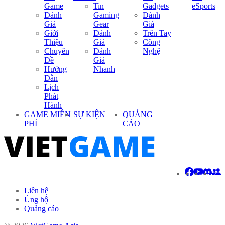
Game
Tin
Gadgets
eSports
Đánh
Gaming
Đánh
Giá
Gear
Giá
Giới
Đánh
Trên Tay
Thiệu
Giá
Công
Chuyên
Đánh
Nghệ
Đề
Giá
Hướng
Nhanh
Dẫn
Lịch
Phát
Hành
GAME MIỄN
SỰ KIỆN
QUẢNG
PHÍ
CÁO
Liên hệ
Ủng hộ
Quảng cáo