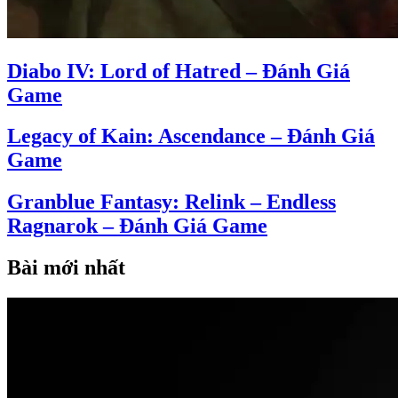
Diabo IV: Lord of Hatred – Đánh Giá
Game
Legacy of Kain: Ascendance – Đánh Giá
Game
Granblue Fantasy: Relink – Endless
Ragnarok – Đánh Giá Game
Bài mới nhất