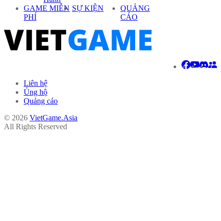
GAME MIỄN
SỰ KIỆN
QUẢNG
PHÍ
CÁO
Liên hệ
Ủng hộ
Quảng cáo
© 2026
VietGame.Asia
All Rights Reserved