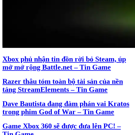
Xbox phủ nhận tin đồn rời bỏ Steam, úp
mở mở rộng Battle.net – Tin Game
Razer thâu tóm toàn bộ tài sản của nền
tảng StreamElements – Tin Game
Dave Bautista đang đàm phán vai Kratos
trong phim God of War – Tin Game
Game Xbox 360 sẽ được đưa lên PC! –
Tin Game