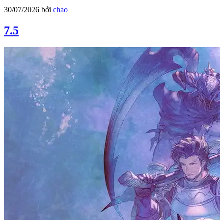
30/07/2026
bởi
chao
7.5