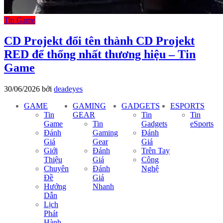
Tin Game
CD Projekt đổi tên thành CD Projekt
RED để thống nhất thương hiệu – Tin
Game
30/06/2026
bởi
deadeyes
GAME
GAMING
GADGETS
ESPORTS
Tin
GEAR
Tin
Tin
Game
Tin
Gadgets
eSports
Đánh
Gaming
Đánh
Giá
Gear
Giá
Giới
Đánh
Trên Tay
Thiệu
Giá
Công
Chuyên
Đánh
Nghệ
Đề
Giá
Hướng
Nhanh
Dẫn
Lịch
Phát
Hành