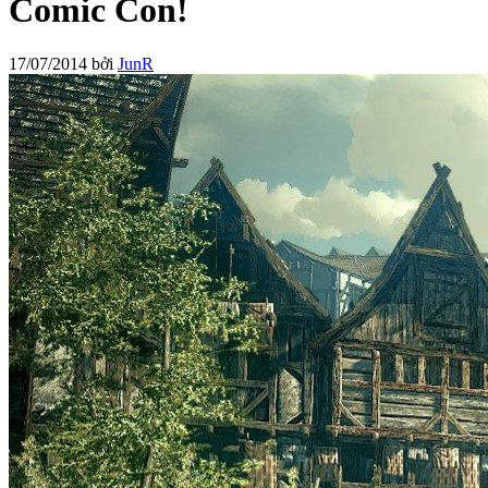
Comic Con!
17/07/2014
bởi
JunR