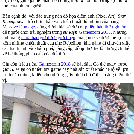
trực tiếp, giúp game phát triển đúng hướng hơn, đáp ứng sự mong
mỏi của nhiều người.
Bên cạnh đó, với đặc trưng nền đồ họa điểm ảnh (Pixel Art),
Star
Renegades
– trò chơi nhập vai chiến thuật đội nhóm của hãng
Massive Damage
, cũng được biết sẽ đưa ra
phiên bản thử nghiệm
để người chơi trải nghiệm trong
sự kiện
Gamescom 2018
. Những
tính năng
chưa bao giờ được giới thiệu
của game sẽ được hé lộ, bao
gồm những chiến thuật của phe Rebellion, khả năng di chuyển giữa
các hành tinh và khám phá, nâng cấp, đồng thời hé lộ những chi tiết
về hệ thống phân cấp của đối thủ.
Chỉ còn ít lâu nữa,
Gamescom 2018
sẽ bắt đầu. Có thể ngay trước
giờ G, sẽ lại có nhiều tựa game hay nhà sản xuất khác hé lộ về lịch
trình của mình, khiến cho những giây phút chờ đợi lại càng thêm thú
vị.