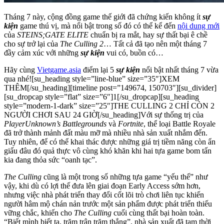
Tháng 7 này, cộng đồng game thế giới đã chứng kiến không ít
sự
kiện
game thú vị, mà nổi bật trong số đó có thể kể đến
nội dung mới
của
STEINS;GATE ELITE
chuẩn bị ra mắt, hay sự thất bại ê chề
cho sự trở lại của
The Culling 2
… Tất cả đã tạo nên một tháng 7
đầy cảm xúc với những
sự kiện
vui có, buồn có…
Hãy cùng
Vietgame.asia
điểm lại 5
sự kiện
nổi bật nhất tháng 7 vừa
qua nhé![su_heading style=”line-blue” size=”35″]XEM
THÊM[/su_heading][timeline post=”149674, 150703″][su_divider]
[su_dropcap style=”flat” size=”6″]1[/su_dropcap][su_heading
style=”modern-1-dark” size=”25″]THE CULLING 2 CHỈ CÒN 2
NGƯỜI CHƠI SAU 24 GIỜ[/su_heading]Với sự thống trị của
PlayerUnknown’s Battlegrounds
và
Fortnite
, thể loại Battle Royale
đã trở thành mảnh đất màu mỡ mà nhiều nhà sản xuất nhắm đến.
Tuy nhiên, để có thể khai thác được những giá trị tiềm năng còn ẩn
giấu đâu đó quả thực vô cùng khó khăn khi hai tựa game bom tấn
kia đang thỏa sức “oanh tạc”.
The Culling
cũng là một trong số những tựa game “yếu thế” như
vậy, khi dù có lợi thế đưa lên giai đoạn Early Access sớm hơn,
nhưng việc nhà phát triển thay đổi cốt lõi trò chơi liên tục khiến
người hâm mộ chán nản trước một sản phẩm được phát triển thiếu
vững chắc, khiến cho
The Culling
cuối cùng thất bại hoàn toàn.
“Biết mình biết ta, trăm trận trăm thắng”, nhà sản xuất đã tạm thời