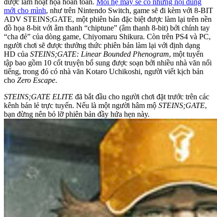
được làm hoạt họa hoàn toàn.
Mỗi hệ máy sẽ có những nội dung
mới cho mình
, như trên Nintendo Switch, game sẽ đi kèm với 8-BIT
ADV STEINS;GATE, một phiên bản đặc biệt được làm lại trên nền
đồ họa 8-bit với âm thanh “chiptune” (âm thanh 8-bit) bởi chính tay
“cha đẻ” của dòng game, Chiyomaru Shikura. Còn trên PS4 và PC,
người chơi sẽ được thưởng thức phiên bản làm lại với định dạng
HD của
STEINS;GATE: Linear Bounded Phenogram
, một tuyển
tập bao gồm 10 cốt truyện bổ sung được soạn bởi nhiều nhà văn nổi
tiếng, trong đó có nhà văn Kotaro Uchikoshi, người viết kịch bản
cho
Zero Escape
.
STEINS;GATE ELITE
đã bắt đầu cho người chơi đặt trước trên các
kênh bán lẻ trực tuyến. Nếu là một người hâm mộ
STEINS;GATE
,
bạn đừng nên bỏ lỡ phiên bản đầy hứa hẹn này.