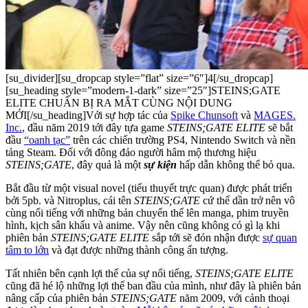
[su_divider][su_dropcap style=”flat” size=”6″]4[/su_dropcap]
[su_heading style=”modern-1-dark” size=”25″]STEINS;GATE
ELITE CHUẨN BỊ RA MẮT CÙNG NỘI DUNG
MỚI[/su_heading]Với sự hợp tác của
Spike Chunsoft
và
MAGES.
Inc.
, đầu năm 2019 tới đây tựa game
STEINS;GATE ELITE
sẽ bắt
đầu
“oanh tạc”
trên các chiến trường PS4, Nintendo Switch và nền
tảng Steam. Đối với đông đảo người hâm mộ thương hiệu
STEINS;GATE
, đây quả là một
sự kiện
hấp dẫn không thể bỏ qua.
Bắt đầu từ một visual novel (tiểu thuyết trực quan) được phát triển
bởi 5pb. và Nitroplus, cái tên
STEINS;GATE
cứ thế dần trở nên vô
cùng nổi tiếng với những bản chuyển thể lên manga, phim truyền
hình, kịch sân khấu và anime. Vậy nên cũng không có gì lạ khi
phiên bản
STEINS;GATE ELITE
sắp tới sẽ đón nhận được
sự quan
tâm to lớn
và đạt được những thành công ấn tượng.
Tất nhiên bên cạnh lợi thế của sự nổi tiếng,
STEINS;GATE ELITE
cũng đã hé lộ những lợi thế ban đầu của mình, như đây là phiên bản
nâng cấp của phiên bản
STEINS;GATE
năm 2009, với cảnh thoại