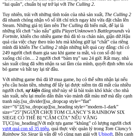
“lui quân”, chuẩn bị sự trở lại với
The Culling 2
.
Tuy nhiên, trái với những tính toán của nhà sản xuất,
The Culling 2
đã nhanh chóng nhận vô số lời chỉ trích ngay khi vừa đặt chân lên
Steam. Những giá trị làm nên
The Culling
đã biến mất, để lại là
những lối chơi “xào nấu” giữa
PlayerUnknown’s Battlegrounds
và
Fortnite
, khiến cho nhiều game thủ đã tỏ ra chán nản, giận dữ.Hậu
quả của việc chạy theo trào lưu mà không giữ lại “chất” của riêng
mình đã khiến
The Culling 2
nhận những kết quả cay đắng: chỉ có
249 người chơi tham gia sau khi game ra mắt, và con số đó tụt
xuống chỉ còn… 2 người chơi “bám trụ” sau 24 giờ. Rất may, nhà
sản xuất cũng đã sớm nhận ra sai lầm của mình, quyết định sớm xóa
bỏ game và bắt tay lại từ đầu.
Với những game thủ đã lỡ mua game, họ có thể sớm nhận lại nếu
yêu cầu hoàn tiền, nhưng để lấy lại được niềm tin đã mất của nhiều
người chơi,
sự kiện
đáng nhớ này sẽ là bài toán khó khác cho nhà
sản xuất, nếu lại muốn dấn thân vào mảnh đất màu mỡ mà đầy cạnh
tranh này.[su_divider][su_dropcap style=”flat”
size=”6″]2[/su_dropcap][su_heading style=”modern-1-dark”
size=”25″]NGƯỜI CHƠI TOM CLANCY’S RAINBOW SIX
SIEGE CÓ THỂ BỊ “CẤM CỬA” NẾU VĂNG
TỤC[/su_heading]Với một tựa game “khủng” có lượng người chơi
vượt quá con số 35 triệu
, quả thực việc quản lý trong
Tom Clancy’s
Rainbow Six Siege
là vấn đề vô cùng nan giải với
Ubisoft
. Bên cạnh