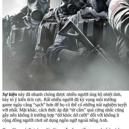
Sự kiện
này đã nhanh chóng được nhiều người ủng hộ nhiệt tình,
bày tỏ ý kiến tích cực. Rất nhiều người đã kỳ vọng môi trường
game ngày càng “sạch” hơn để họ có thể có những trải nghiệm tuyệt
với nhất. Mặt khác, cách thức áp đặt “từ cấm” quá cứng nhắc cũng
gây nên không ít trường hợp “dở khóc dở cười” đối với không ít
cộng đồng người chơi sử dụng ngôn ngữ ngoài tiếng Anh.