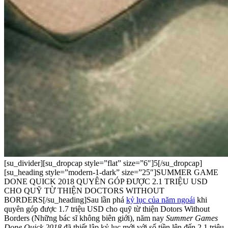
[su_divider][su_dropcap style=”flat” size=”6″]5[/su_dropcap]
[su_heading style=”modern-1-dark” size=”25″]SUMMER GAME
DONE QUICK 2018 QUYÊN GÓP ĐƯỢC 2.1 TRIỆU USD
CHO QUỸ TỪ THIỆN DOCTORS WITHOUT
BORDERS[/su_heading]Sau lần phá
kỷ lục của năm ngoái
khi
quyên góp được 1.7 triệu USD cho quỹ từ thiện Dotors Without
Borders (Những bác sĩ không biên giới), năm nay
Summer Games
Done Quick 2018
đã thiết lập kỷ lục mới với số tiền lên đến 2.1 triệu