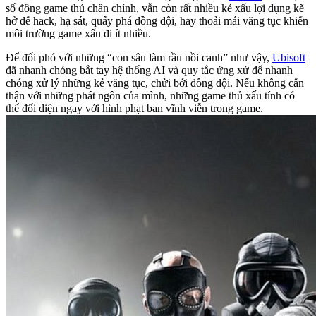
số đông game thủ chân chính, vẫn còn rất nhiều kẻ xấu lợi dụng kẽ
hở để hack, hạ sát, quấy phá đồng đội, hay thoải mái văng tục khiến
môi trường game xấu đi ít nhiều.
Để đối phó với những “con sâu làm rầu nồi canh” như vậy,
Ubisoft
đã nhanh chóng bắt tay hệ thống AI và quy tắc ứng xử để nhanh
chóng xử lý những kẻ văng tục, chửi bới đồng đội. Nếu không cẩn
thận với những phát ngôn của mình, những game thủ xấu tính có
thể đối diện ngay với hình phạt ban vĩnh viễn trong game.