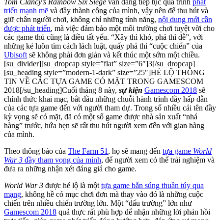
Tom Clancy’s Rainbow Six Siege
vẫn đang tiếp tục quá trình
phát
triển mạnh mẽ
và đầy thành công của mình, vậy nên để thu hút và
giữ chân người chơi, không chỉ những tính năng,
nội dung mới cần
được phát triển
, mà việc đảm bảo một môi trường chơi tuyệt vời cho
các game thủ cũng là điều tất yếu. “Xây thì khó, phá thì dễ”, với
những kẻ luôn tìm cách lách luật, quấy phá thì “cuộc chiến” của
Ubisoft
sẽ không phải đơn giản và kết thúc một sớm một chiều.
[su_divider][su_dropcap style=”flat” size=”6″]3[/su_dropcap]
[su_heading style=”modern-1-dark” size=”25″]HÉ LỘ THÔNG
TIN VỀ CÁC TỰA GAME CÓ MẶT TRONG GAMESCOM
2018[/su_heading]Cuối tháng 8 này,
sự kiện
Gamescom 2018
sẽ
chính thức khai mạc, bắt đầu những chuỗi hành trình đầy hấp dẫn
của các tựa game đến với người tham dự. Trong số nhiều cái tên đầy
kỳ vọng sẽ có mặt, đã có một số game được nhà sản xuất “nhá
hàng” trước, hứa hẹn sẽ rất thu hút người xem đến với gian hàng
của mình.
Theo thông báo của
The Farm 51
, họ sẽ mang đến
tựa game
World
War 3
đầy tham vọng của mình
, để người xem có thể trải nghiệm và
đưa ra những nhận xét đáng giá cho game.
World War 3
được hé lộ là một
tựa game bắn súng thuần túy qua
mạng
, không hề có mục chơi đơn mà thay vào đó là những cuộc
chiến trên nhiều chiến trường lớn. Một “đấu trường” lớn như
Gamescom 2018
quả thực rất phù hợp để nhận những lời phản hồi