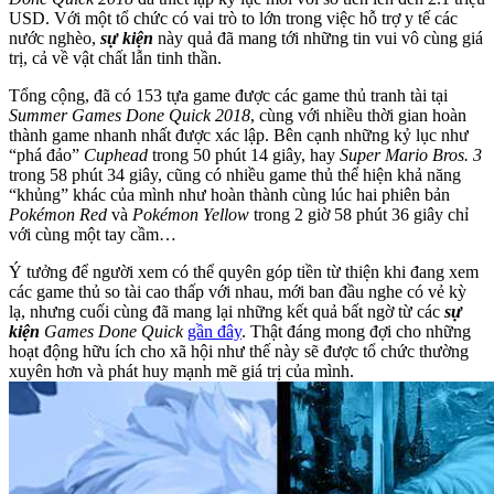
USD. Với một tổ chức có vai trò to lớn trong việc hỗ trợ y tế các
nước nghèo,
sự kiện
này quả đã mang tới những tin vui vô cùng giá
trị, cả về vật chất lẫn tinh thần.
Tổng cộng, đã có 153 tựa game được các game thủ tranh tài tại
Summer Games Done Quick 2018
, cùng với nhiều thời gian hoàn
thành game nhanh nhất được xác lập. Bên cạnh những kỷ lục như
“phá đảo”
Cuphead
trong 50 phút 14 giây, hay
Super Mario Bros. 3
trong 58 phút 34 giây, cũng có nhiều game thủ thể hiện khả năng
“khủng” khác của mình như hoàn thành cùng lúc hai phiên bản
Pokémon Red
và
Pokémon Yellow
trong 2 giờ 58 phút 36 giây chỉ
với cùng một tay cầm…
Ý tưởng để người xem có thể quyên góp tiền từ thiện khi đang xem
các game thủ so tài cao thấp với nhau, mới ban đầu nghe có vẻ kỳ
lạ, nhưng cuối cùng đã mang lại những kết quả bất ngờ từ các
sự
kiện
Games Done Quick
gần đây
. Thật đáng mong đợi cho những
hoạt động hữu ích cho xã hội như thế này sẽ được tổ chức thường
xuyên hơn và phát huy mạnh mẽ giá trị của mình.