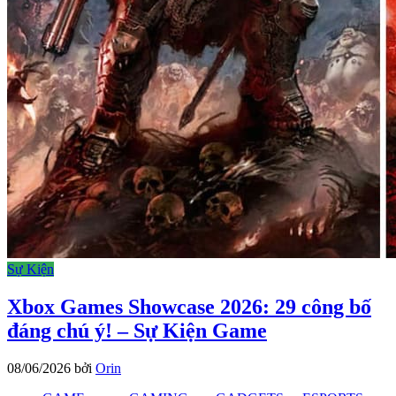
Sự Kiện
Xbox Games Showcase 2026: 29 công bố
đáng chú ý! – Sự Kiện Game
08/06/2026
bởi
Orin