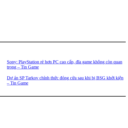
Sony: PlayStation rẻ hơn PC cao cấp, đĩa game không còn quan
trọng – Tin Game
Dự án SP Tarkov chính thức đóng cửa sau khi bị BSG khởi kiện
– Tin Game